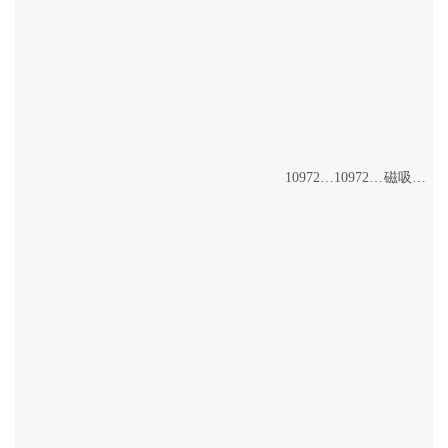
10972/20+46W
10972/100+114W
磁吸吊线灯